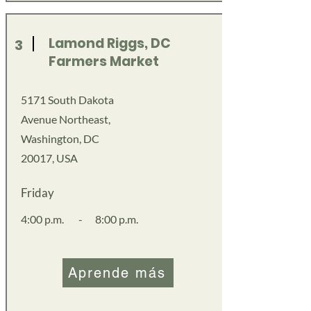
Lamond Riggs, DC
3
Farmers Market
5171 South Dakota
Avenue Northeast,
Washington, DC
20017, USA
Friday
4:00 p.m.
-
8:00 p.m.
Aprende más